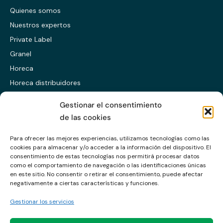
Quienes somos
Nuestros expertos
Private Label
Granel
Horeca
Horeca distribuidores
Presentación ES
Gestionar el consentimiento
Presentación EN
de las cookies
Presentación CABS
Para ofrecer las mejores experiencias, utilizamos tecnologías como las
cookies para almacenar y/o acceder a la información del dispositivo. El
Enlaces
consentimiento de estas tecnologías nos permitirá procesar datos
como el comportamiento de navegación o las identificaciones únicas
en este sitio. No consentir o retirar el consentimiento, puede afectar
Política de calidad
negativamente a ciertas características y funciones.
Política de privacidad
Gestionar los servicios
Política de cookies
Aviso legal