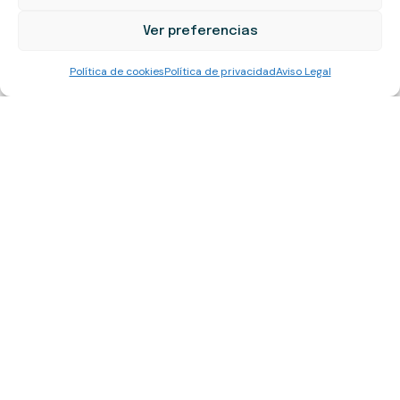
Ver preferencias
BLOG
ES
Política de cookies
Política de privacidad
Aviso Legal
¿Qué papel juega realmente la proteína
en tu salud?