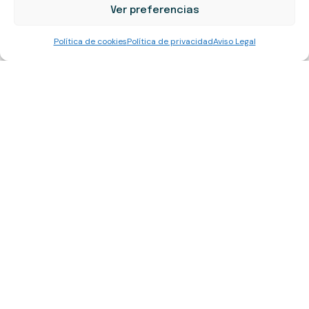
Ver preferencias
BLOG
ES
Política de cookies
Política de privacidad
Aviso Legal
¿Qué papel juega realmente la proteína
en tu salud?