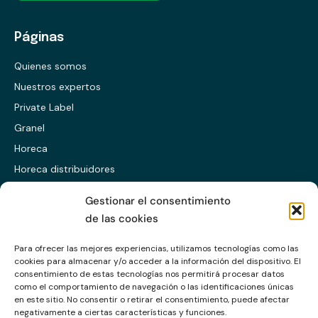
Páginas
Quienes somos
Nuestros expertos
Private Label
Granel
Horeca
Horeca distribuidores
Presentación ES
Gestionar el consentimiento
Presentación EN
de las cookies
Presentación CABS
Para ofrecer las mejores experiencias, utilizamos tecnologías como las
cookies para almacenar y/o acceder a la información del dispositivo. El
Enlaces
consentimiento de estas tecnologías nos permitirá procesar datos
como el comportamiento de navegación o las identificaciones únicas
en este sitio. No consentir o retirar el consentimiento, puede afectar
Política de calidad
negativamente a ciertas características y funciones.