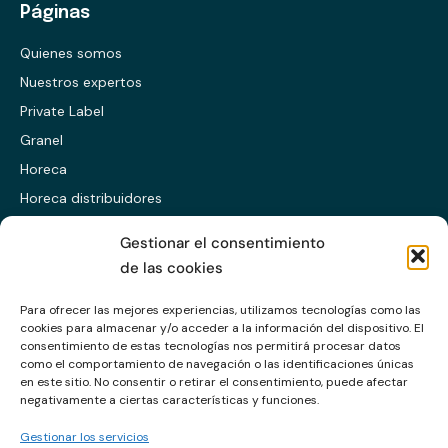
Páginas
Quienes somos
Nuestros expertos
Private Label
Granel
Horeca
Horeca distribuidores
Presentación ES
Gestionar el consentimiento
Presentación EN
de las cookies
Presentación CABS
Para ofrecer las mejores experiencias, utilizamos tecnologías como las
cookies para almacenar y/o acceder a la información del dispositivo. El
Enlaces
consentimiento de estas tecnologías nos permitirá procesar datos
como el comportamiento de navegación o las identificaciones únicas
en este sitio. No consentir o retirar el consentimiento, puede afectar
Política de calidad
negativamente a ciertas características y funciones.
Política de privacidad
Gestionar los servicios
Política de cookies