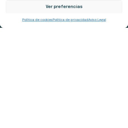
Ver preferencias
ES
Política de cookies
Política de privacidad
Aviso Legal
Tentorium Energy somos un grupo de colaboradores
conscientes de que sólo un alto nivel de exigencia nos
permitirá disfrutar del trabajo, y generará suficiente valor
añadido para mejorar como personas, como empresa y
como sociedad.
Contacto