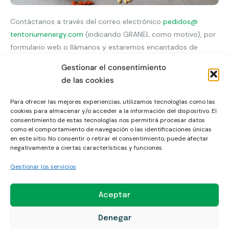
Contáctanos a través del correo electrónico
pedidos@
tentoriumenergy.com
(indicando GRANEL como motivo), por
formulario web o llámanos y estaremos encantados de
escuchar tus necesidades.
Gestionar el consentimiento
de las cookies
Para ofrecer las mejores experiencias, utilizamos tecnologías como las
cookies para almacenar y/o acceder a la información del dispositivo. El
consentimiento de estas tecnologías nos permitirá procesar datos
como el comportamiento de navegación o las identificaciones únicas
en este sitio. No consentir o retirar el consentimiento, puede afectar
Lista de productos
negativamente a ciertas características y funciones.
Gestionar los servicios
granel
Aceptar
Ver listado
Denegar