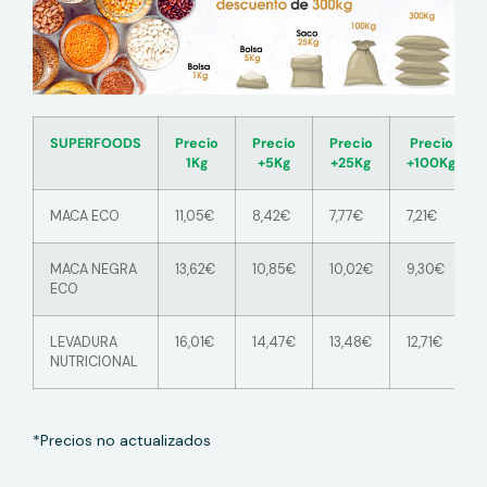
SUPERFOODS
Precio
Precio
Precio
Precio
1Kg
+5Kg
+25Kg
+100Kg
MACA ECO
11,05€
8,42€
7,77€
7,21€
MACA NEGRA
13,62€
10,85€
10,02€
9,30€
ECO
LEVADURA
16,01€
14,47€
13,48€
12,71€
NUTRICIONAL
*Precios no actualizados