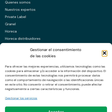
Quienes somos
Nuestros expertos
Private Label
Granel
Horeca
Horeca distribuidores
Presentación ES
Gestionar el consentimiento
Presentación EN
de las cookies
Presentación CABS
Para ofrecer las mejores experiencias, utilizamos tecnologías como las
cookies para almacenar y/o acceder a la información del dispositivo. El
Enlaces
consentimiento de estas tecnologías nos permitirá procesar datos
como el comportamiento de navegación o las identificaciones únicas
en este sitio. No consentir o retirar el consentimiento, puede afectar
Política de calidad
negativamente a ciertas características y funciones.
Política de privacidad
Gestionar los servicios
Política de cookies
Aviso legal