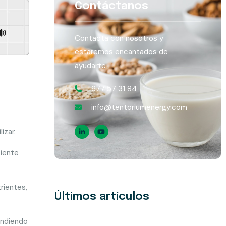
Contáctanos
Contacta con nosotros y
GSpeech
estaremos encantados de
ayudarte
977 57 31 84
info@tentoriumenergy.com
izar.
ciente
rientes,
Últimos artículos
pendiendo