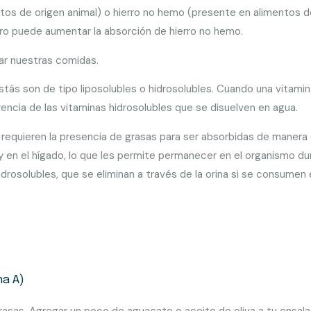
os de origen animal) o hierro no hemo (presente en alimentos d
rro puede aumentar la absorción de hierro no hemo.
icar nuestras comidas.
stás son de tipo liposolubles o hidrosolubles. Cuando una vitami
ferencia de las vitaminas hidrosolubles que se disuelven en agua.
 K, requieren la presencia de grasas para ser absorbidas de manera
 y en el hígado, lo que les permite permanecer en el organismo d
rosolubles, que se eliminan a través de la orina si se consumen 
na A)
asas. Agregar un poco de aguacate o aceite de oliva a tu ensal