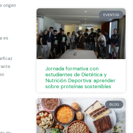
e origen
EVENTOS
na es
 eficaz
urante
Jornada formativa con
estudiantes de Dietética y
en
Nutrición Deportiva: aprender
sobre proteínas sostenibles
BLOG
ada de