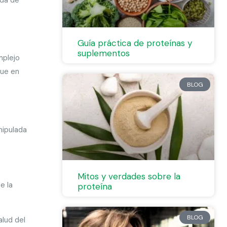
Guía práctica de proteínas y
suplementos
mplejo
que en
BLOG
nipulada
Mitos y verdades sobre la
e la
proteína
BLOG
alud del