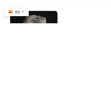
ES
Kim Hother So
CEO y Fundador de Ener