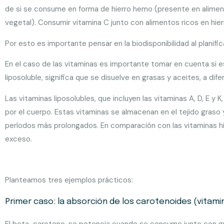
de si se consume en forma de hierro hemo (presente en aliment
vegetal). Consumir vitamina C junto con alimentos ricos en hie
Por esto es importante pensar en la biodisponibilidad al planif
En el caso de las vitaminas es importante tomar en cuenta si e
liposoluble, significa que se disuelve en grasas y aceites, a di
Las vitaminas liposolubles, que incluyen las vitaminas A, D, E y
por el cuerpo. Estas vitaminas se almacenan en el tejido graso
períodos más prolongados. En comparación con las vitaminas hid
exceso.
Planteamos tres ejemplos prácticos:
Primer caso: la absorción de los carotenoides (vitami
El beta-caroteno, se potencia cuando se consume junto con gr