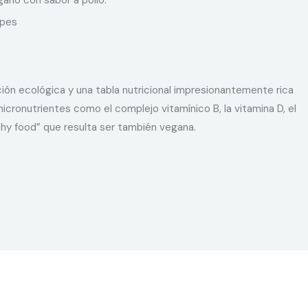
ano con sabor a pollo.
epes
ión ecológica y una tabla nutricional impresionantemente rica
cronutrientes como el complejo vitamínico B, la vitamina D, el
lthy food” que resulta ser también vegana.