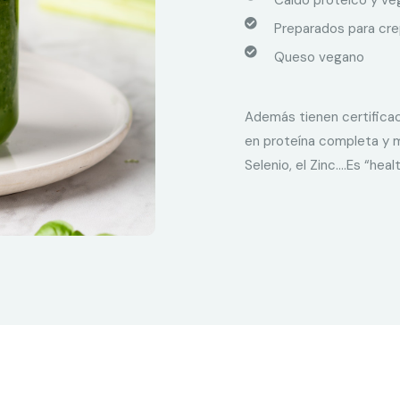
Caldo proteico y veg
Preparados para cr
Queso vegano
Además tienen certificac
en proteína completa y mi
Selenio, el Zinc….Es “hea