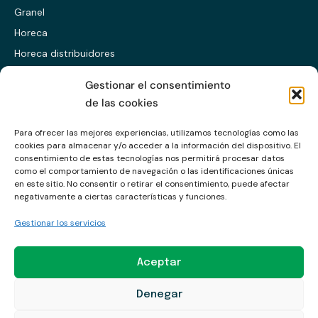
Granel
Horeca
Horeca distribuidores
Presentación ES
Gestionar el consentimiento
Presentación EN
de las cookies
Presentación CABS
Para ofrecer las mejores experiencias, utilizamos tecnologías como las
cookies para almacenar y/o acceder a la información del dispositivo. El
Enlaces
consentimiento de estas tecnologías nos permitirá procesar datos
como el comportamiento de navegación o las identificaciones únicas
en este sitio. No consentir o retirar el consentimiento, puede afectar
Política de calidad
negativamente a ciertas características y funciones.
Política de privacidad
Gestionar los servicios
Política de cookies
Aviso legal
Aceptar
Política Comercio Ético y Anticorrupción
Denegar