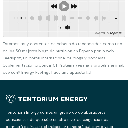
0:00
-:--
1x
Powered By
GSpeech
Estamos muy contentos de haber sido reconocidos como uno
de los 50 mejores blogs de nutrición en España por la web
Feedspot, un portal internacional de blogs y podcasts.
Suplementación proteica: 01. Proteína vegana y proteína animal:
que son? Energy Feelings hace una apuesta […]
Tentorium Energy somos un grupo de colaboradores
conscientes de que sólo un alto nivel de exigencia nos
permitirá disfrutar del trabajo, y generará suficiente valor