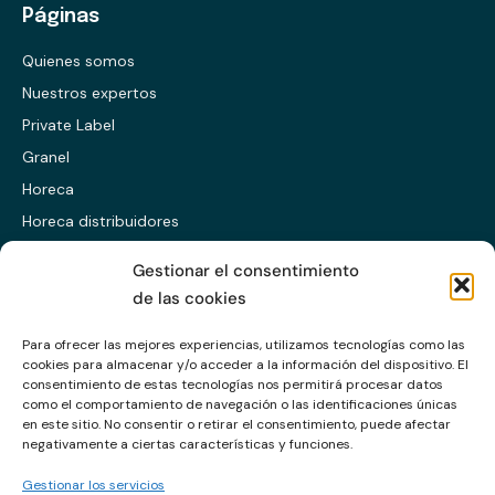
Páginas
Quienes somos
Nuestros expertos
Private Label
Granel
Horeca
Horeca distribuidores
Presentación ES
Gestionar el consentimiento
Presentación EN
de las cookies
Presentación CABS
Para ofrecer las mejores experiencias, utilizamos tecnologías como las
cookies para almacenar y/o acceder a la información del dispositivo. El
Enlaces
consentimiento de estas tecnologías nos permitirá procesar datos
como el comportamiento de navegación o las identificaciones únicas
en este sitio. No consentir o retirar el consentimiento, puede afectar
Política de calidad
negativamente a ciertas características y funciones.
Política de privacidad
Gestionar los servicios
Política de cookies