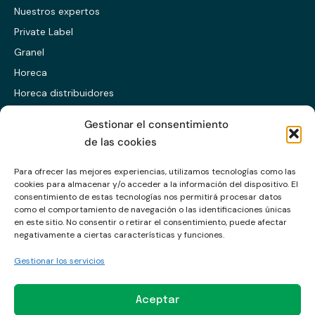
Nuestros expertos
Private Label
Granel
Horeca
Horeca distribuidores
Presentación ES
Gestionar el consentimiento
Presentación EN
de las cookies
Presentación CABS
Para ofrecer las mejores experiencias, utilizamos tecnologías como las
cookies para almacenar y/o acceder a la información del dispositivo. El
Enlaces
consentimiento de estas tecnologías nos permitirá procesar datos
como el comportamiento de navegación o las identificaciones únicas
en este sitio. No consentir o retirar el consentimiento, puede afectar
Política de calidad
negativamente a ciertas características y funciones.
Política de privacidad
Gestionar los servicios
Política de cookies
Aviso legal
Aceptar
Política Comercio Ético y Anticorrupción