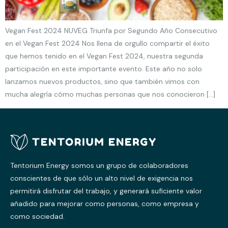
Vegan Fest 2024 NUVEG Triunfa por Segundo Año Consecutivo
en el Vegan Fest 2024 Nos llena de orgullo compartir el éxito
que hemos tenido en el Vegan Fest 2024, nuestra segunda
participación en este importante evento. Este año no solo
lanzamos nuevos productos, sino que también vimos con
mucha alegría cómo muchas personas que nos conocieron […]
Tentorium Energy somos un grupo de colaboradores
conscientes de que sólo un alto nivel de exigencia nos
permitirá disfrutar del trabajo, y generará suficiente valor
añadido para mejorar como personas, como empresa y
como sociedad.