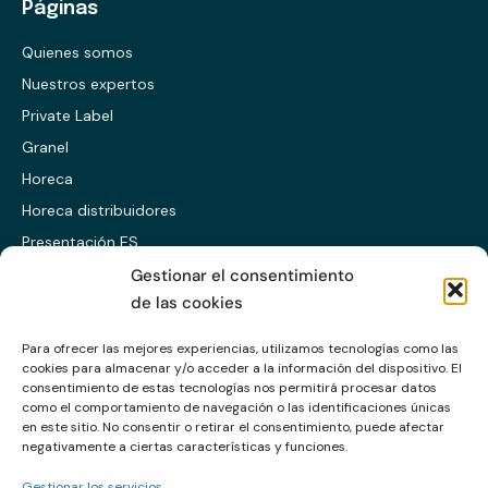
Páginas
Quienes somos
Nuestros expertos
Private Label
Granel
Horeca
Horeca distribuidores
Presentación ES
Presentación EN
Gestionar el consentimiento
de las cookies
Presentación CABS
Para ofrecer las mejores experiencias, utilizamos tecnologías como las
cookies para almacenar y/o acceder a la información del dispositivo. El
Enlaces
consentimiento de estas tecnologías nos permitirá procesar datos
como el comportamiento de navegación o las identificaciones únicas
Política de calidad
en este sitio. No consentir o retirar el consentimiento, puede afectar
Política de privacidad
negativamente a ciertas características y funciones.
Política de cookies
Gestionar los servicios