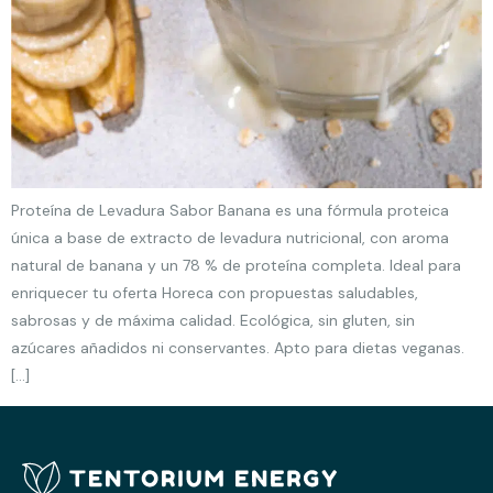
Proteína de Levadura Sabor Banana es una fórmula proteica
única a base de extracto de levadura nutricional, con aroma
natural de banana y un 78 % de proteína completa. Ideal para
enriquecer tu oferta Horeca con propuestas saludables,
sabrosas y de máxima calidad. Ecológica, sin gluten, sin
azúcares añadidos ni conservantes. Apto para dietas veganas.
[…]