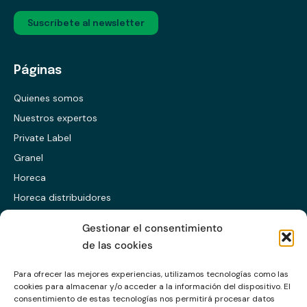
Suscríbete al newsletter
Páginas
Quienes somos
Nuestros expertos
Private Label
Granel
Horeca
Horeca distribuidores
Presentación ES
Gestionar el consentimiento
Presentación EN
de las cookies
Presentación CABS
Para ofrecer las mejores experiencias, utilizamos tecnologías como las
cookies para almacenar y/o acceder a la información del dispositivo. El
Enlaces
consentimiento de estas tecnologías nos permitirá procesar datos