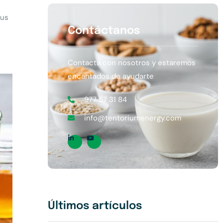
sus
Contáctanos
Contacta con nosotros y estaremos
encantados de ayudarte
977 57 31 84
info@tentoriumenergy.com
Últimos artículos