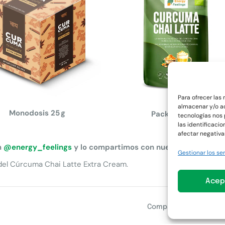
Para ofrecer las
almacenar y/o ac
Monodosis 25 g
Pack 500g XL
tecnologías nos
las identificacio
afectar negativa
m
@energy_feelings
y lo compartimos con nuestra comunida
Gestionar los ser
 del Cúrcuma Chai Latte Extra Cream.
Acep
Comparte :