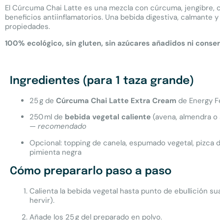
El Cúrcuma Chai Latte es una mezcla con cúrcuma, jengibre, 
beneficios antiinflamatorios. Una bebida digestiva, calmante 
propiedades.
100% ecológico, sin gluten, sin azúcares añadidos ni conse
Ingredientes (para 1 taza grande)
25 g de
Cúrcuma Chai Latte Extra Cream
de Energy F
250 ml de
bebida vegetal caliente
(avena, almendra o 
—
recomendado
Opcional: topping de canela, espumado vegetal, pizca 
pimienta negra
Cómo prepararlo paso a paso
Calienta la bebida vegetal hasta punto de ebullición su
hervir).
Añade los 25 g del preparado en polvo.