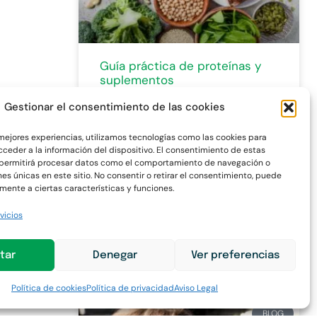
Guía práctica de proteínas y
suplementos
Gestionar el consentimiento de las cookies
BLOG
 mejores experiencias, utilizamos tecnologías como las cookies para
ceder a la información del dispositivo. El consentimiento de estas
 permitirá procesar datos como el comportamiento de navegación o
nes únicas en este sitio. No consentir o retirar el consentimiento, puede
mente a ciertas características y funciones.
d.
vicios
Mitos y verdades sobre la
tar
Denegar
Ver preferencias
proteína
Política de cookies
Política de privacidad
Aviso Legal
BLOG